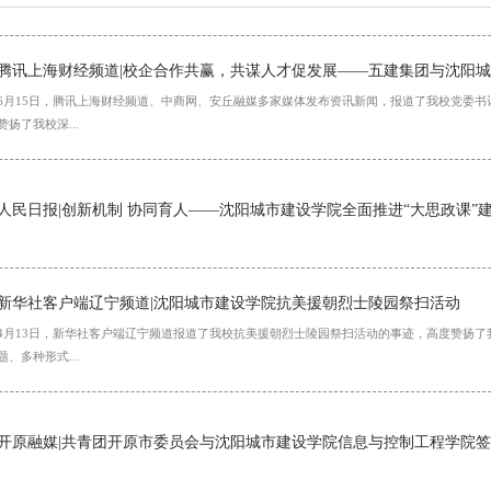
腾讯上海财经频道|校企合作共赢，共谋人才促发展——五建集团与沈阳城市
6月15日，腾讯上海财经频道、中商网、安丘融媒多家媒体发布资讯新闻，报道了我校党委
赞扬了我校深...
人民日报|创新机制 协同育人——沈阳城市建设学院全面推进“大思政课”
新华社客户端辽宁频道|沈阳城市建设学院抗美援朝烈士陵园祭扫活动
4月13日，新华社客户端辽宁频道报道了我校抗美援朝烈士陵园祭扫活动的事迹，高度赞扬
题、多种形式...
开原融媒|共青团开原市委员会与沈阳城市建设学院信息与控制工程学院