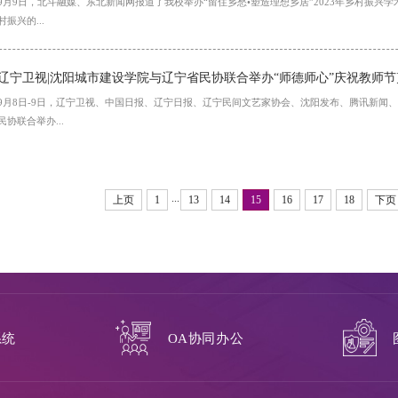
9月9日，北斗融媒、东北新闻网报道了我校举办“留住乡愁•塑造理想乡居”2023年乡村振
村振兴的...
辽宁卫视|沈阳城市建设学院与辽宁省民协联合举办“师德师心”庆祝教师
9月8日-9日，辽宁卫视、中国日报、辽宁日报、辽宁民间文艺家协会、沈阳发布、腾讯新闻
民协联合举办...
...
上页
1
13
14
15
16
17
18
下页
系统
OA协同办公