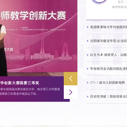
近日，
能学院富佳
美国希莱纳大学代表团到
沈阳城市建设学院:企业
以生为本 精准育人：以
学校领导走访慰问招生录
​27+！成功入职国家电网
智能OPC应用创新大赛中斩获佳绩
喜报｜我校
08-01
新大赛全国总决赛在苏州工业园区圆满落幕。我校大
近日，第十
2026
答辩等多轮激烈角逐，从全...
算机学院刘丁恺
历史性突破！我校首获全