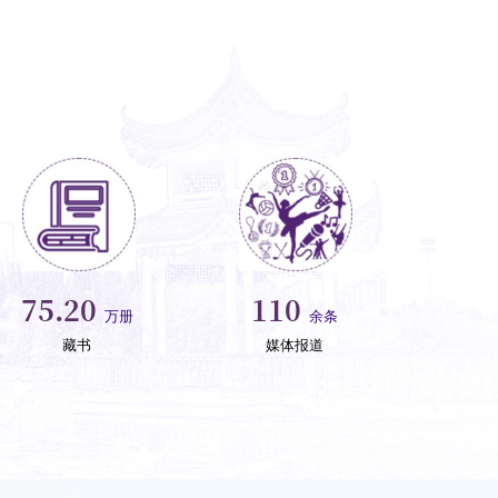
136.73
200
万册
余条
藏书
媒体报道