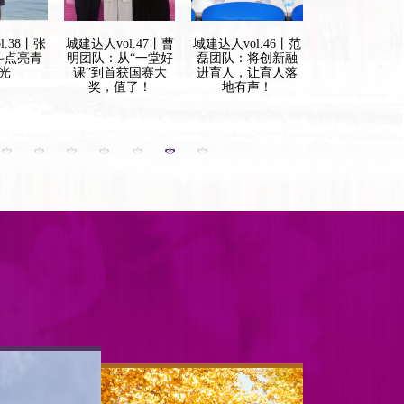
l.47丨曹
城建达人vol.46丨范
城建达人vol.45丨邵
城建达人vol.4
“一堂好
磊团队：将创新融
濒玉：心有暖阳，
的青春，靠“稳
获国赛大
进育人，让育人落
行有力量
到现在！
了！
地有声！