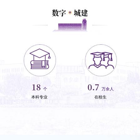
数字
城建
32
1.2
个
万余人
本科专业
在校生