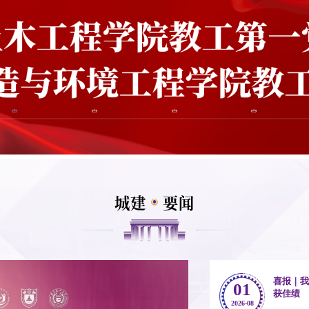
城建
要闻
喜报｜
01
获佳绩
2026-08