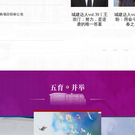
购项目招标公告
vol.40丨毕
城建达人vol.39丨王
城建达人vol.38丨张
城建达人vo
以组织之基
崇汀：努力，是逆
盼：用奋斗点亮青
明团队：从
之路，以实
袭的唯一答案
春之光
课”到首
践青春担当
奖，值
五育
并举