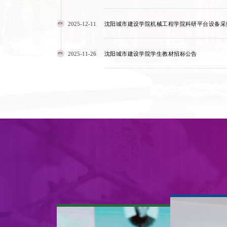
2025-12-11
沈阳城市建设学院机械工程学院科研平台设备采
达人vol.43丨苗
城建达人vol.42丨柴
城建达人vol.41丨丁
城建达人
：青春需要这一
卫政：逐光而上，
倩涵：追光路上，
筱煊：
搏！
圆梦长安大学
做自己的头条
筑引领
干之心
2025-11-26
沈阳城市建设学院学生教材招标公告