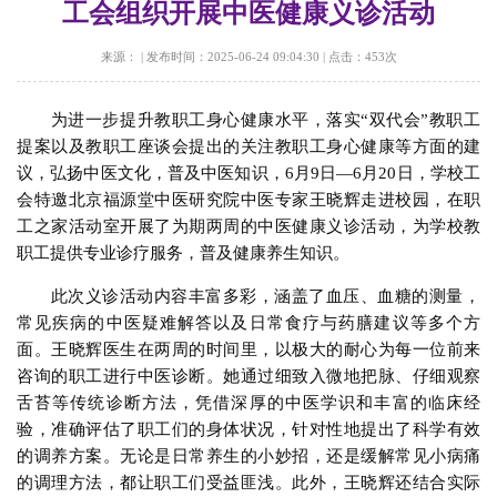
工会组织开展中医健康义诊活动
来源：
|
发布时间：2025-06-24 09:04:30
|
点击：
453
次
为进一步提升教职工身心健康水平，落实“双代会”教职工
提案以及教职工座谈会提出的关注教职工身心健康等方面的建
议，弘扬中医文化，普及中医知识，6月9日—6月20日，学校工
会特邀北京福源堂中医研究院中医专家王晓辉走进校园，在职
工之家活动室开展了为期两周的中医健康义诊活动，为学校教
职工提供专业诊疗服务，普及健康养生知识。
此次义诊活动内容丰富多彩，涵盖了血压、血糖的测量，
常见疾病的中医疑难解答以及日常食疗与药膳建议等多个方
面。王晓辉医生在两周的时间里，以极大的耐心为每一位前来
咨询的职工进行中医诊断。她通过细致入微地把脉、仔细观察
舌苔等传统诊断方法，凭借深厚的中医学识和丰富的临床经
验，准确评估了职工们的身体状况，针对性地提出了科学有效
的调养方案。无论是日常养生的小妙招，还是缓解常见小病痛
的调理方法，都让职工们受益匪浅。此外，王晓辉还结合实际