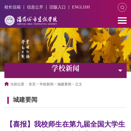
校长信箱
信息公开
旧版入口
ENGLISH
学校新闻
当前位置：
首页
>
学校新闻
>
城建要闻
>
正文
城建要闻
【喜报】我校师生在第九届全国大学生