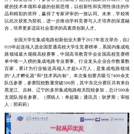
硬的技术本领和卓越的创新思维，以创新性和实用性俱佳的作
品和精彩的答辩，赢得了专家评审的一致认同。未来，学校将
以此次获奖为契机，进一步推动学科竞赛与人才培养的深度融
合，培养更多适应社会需求的高素质创新人才。
全国大学生集成电路创新创业大赛于2017年首次举办，自2
019年起连续入选全国普通高校大学生竞赛榜单，系国内集成电
路领域最大规模高校赛事，中国高等教育学会全国高校竞赛榜
单中唯一入榜的集成电路专业赛事。行业龙头企业合作数量数
百家，累计为行业输送高端人才超6.4万人，是集成电路领域
的“人才孵化器”和“技术风向标”。本次集创赛共吸引7400余支
队伍参赛，参赛院校数量突破500所，其中东北分赛区共有来自
黑龙江、吉林、辽宁的多所集成电路相关院校参加，总计500余
支团队报名参赛。（撰稿人：单超颖；通讯员：耿梦斯；审核
人：郭莉莉）