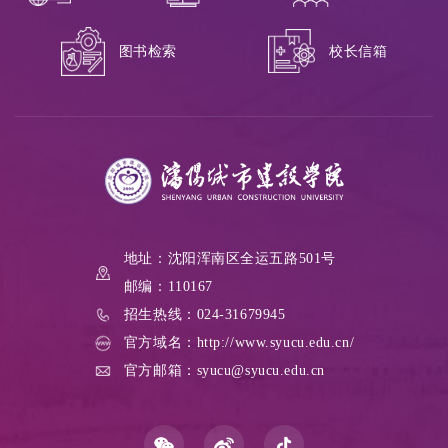
校长信箱
图书检索
地址：沈阳浑南区全运五路501号
邮编：110167
招生热线：024-31679945
官方域名：http://www.syucu.edu.cn/
官方邮箱：syucu@syucu.edu.cn