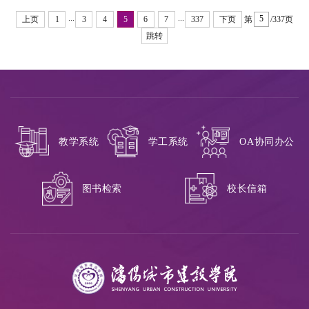
...
...
上页
1
3
4
5
6
7
337
下页
第
/337页
跳转
教学系统
学工系统
OA协同办公
校长信箱
图书检索