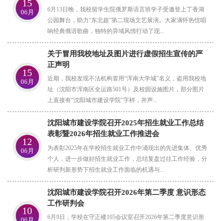
15
6月13日晚，我校留学生院俄罗斯语言班学子受邀登上丁香湖
06月
公园舞台，助力“东北超”第二现场文艺展演。大家满怀热忱唱
响经典俄语歌曲，独特的异域风情打动了现...
关于冒用我校地址及图片进行虚假招生宣传的严
正声明
15
近期，我校发现不法机构冒用“浑南大学城”名义，盗用我校地
06月
址（沈阳市浑南区全运路501号）及校园设施图片，部分图片
上直接有“沈阳城市建设学院”字样，并声...
沈阳城市建设学院召开2025年招生就业工作总结
表彰暨2026年招生就业工作推进会
12
为表彰2025年在学校招生就业工作中涌现出的先进集体、优秀
06月
个人，进一步做好招生就业工作，总结复盘过往工作经验，分
析研判新形势下招生就业工作面临的机遇与...
沈阳城市建设学院召开2026年第二季度 意识形态
工作研判会
10
6月9日，学校在守正楼105会议室召开2026年第二季度意识形
06月