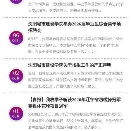
态工作研判会，围绕招生就业、毕业季等重要时间节点进行深
入交流研判。党委副书记、副校长李海燕作总...
沈阳城市建设学院举办2026届毕业生综合类专场
招聘会
06
6月5日，沈阳城市建设学院在音乐广场举办2026届毕业生综合
06月
类岗位专场招聘会。本次招聘会坚持“小而精、专而优”的原
则，在参会企业规模和岗位质量上着力，力...
沈阳城市建设学院关于招生工作的严正声明
02
近期，我校发现有不法机构和个人假借沈阳城市建设学院继续
06月
教育学院或其他二级学院名义进行虚假招生宣传，误导广大考
生以及社会公众，严重损害了沈阳城市建设...
【喜报】我校学子斩获2026年辽宁省啦啦操冠军
赛集体花球项目冠军
01
5月30日至31日，2026年辽宁省啦啦操冠军赛在沈阳市沈河区
06月
文化体育中心隆重举行。我校由张靖凡、李彦喆、吴欣怡等17
名学生组成的团队凭借娴熟的动作、整齐的队...