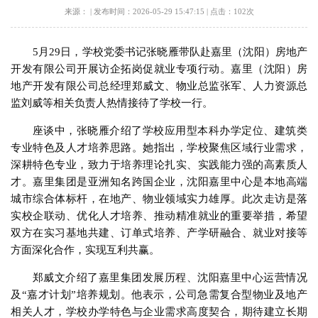
来源：
|
发布时间：2026-05-29 15:47:15
|
点击：
102
次
5月29日，学校党委书记张晓雁带队赴嘉里（沈阳）房地产
开发有限公司开展访企拓岗促就业专项行动。嘉里（沈阳）房
地产开发有限公司总经理郑威文、物业总监张军、人力资源总
监刘威等相关负责人热情接待了学校一行。
座谈中，张晓雁介绍了学校应用型本科办学定位、建筑类
专业特色及人才培养思路。她指出，学校聚焦区域行业需求，
深耕特色专业，致力于培养理论扎实、实践能力强的高素质人
才。嘉里集团是亚洲知名跨国企业，沈阳嘉里中心是本地高端
城市综合体标杆，在地产、物业领域实力雄厚。此次走访是落
实校企联动、优化人才培养、推动精准就业的重要举措，希望
双方在实习基地共建、订单式培养、产学研融合、就业对接等
方面深化合作，实现互利共赢。
郑威文介绍了嘉里集团发展历程、沈阳嘉里中心运营情况
及“嘉才计划”培养规划。他表示，公司急需复合型物业及地产
相关人才，学校办学特色与企业需求高度契合，期待建立长期