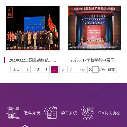
20230322全国道德模范、...
20230317学校举行中层干...
...
上页
1
3
4
5
6
7
下页
第
/7页
跳转
教学系统
学工系统
OA协同办公