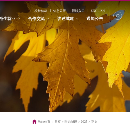
校长信箱
信息公开
旧版入口
ENGLISH
招生就业
合作交流
讲述城建
通知公告
当前位置：
首页
>
图说城建
>
2025
>
正文