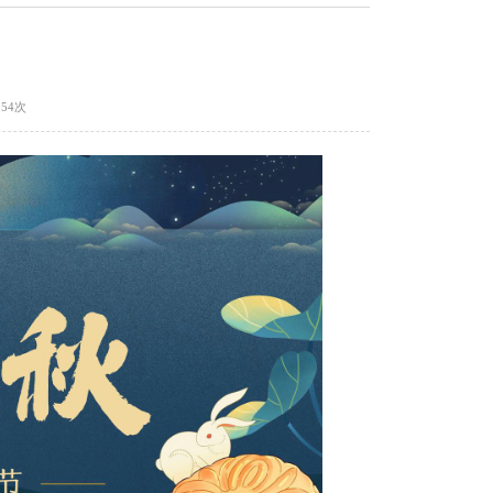
：
54
次