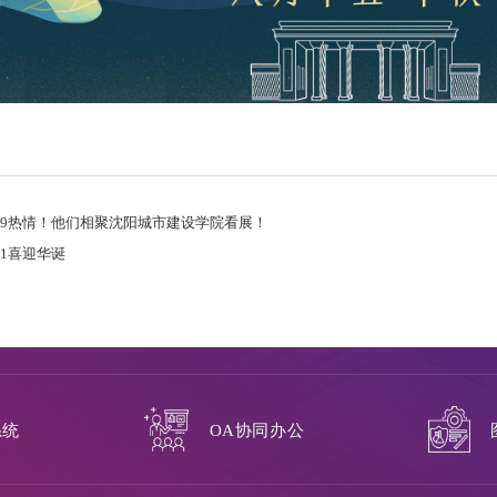
1029热情！他们相聚沈阳城市建设学院看展！
001喜迎华诞
系统
OA协同办公