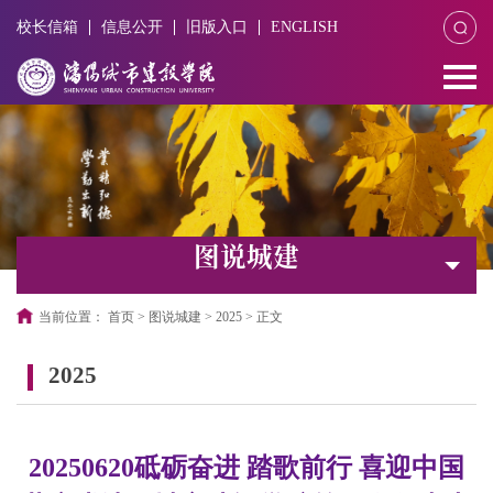
校长信箱
信息公开
旧版入口
ENGLISH
图说城建
当前位置：
首页
>
图说城建
>
2025
>
正文
2025
20250620砥砺奋进 踏歌前行 喜迎中国