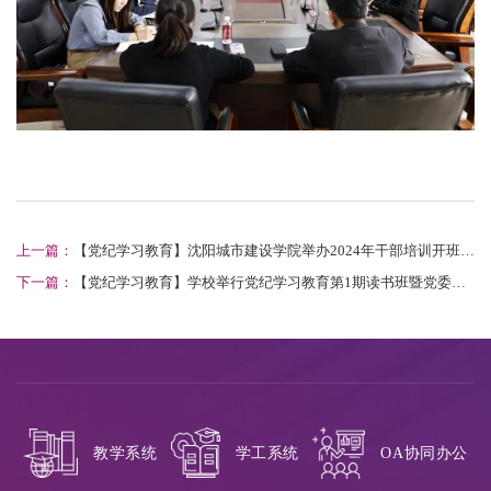
上一篇：
【党纪学习教育】沈阳城市建设学院举办2024年干部培训开班仪
式暨专题辅导培训
下一篇：
【党纪学习教育】学校举行党纪学习教育第1期读书班暨党委理
论学习中心组（扩大）学习会议
教学系统
学工系统
OA协同办公