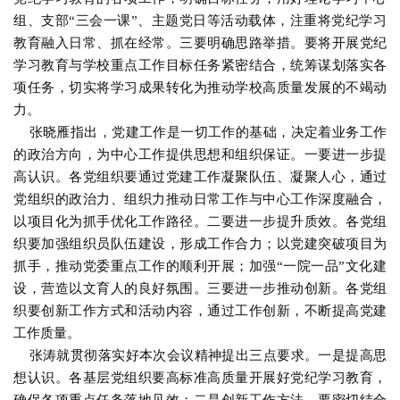
组、支部“三会一课”、主题党日等活动载体，注重将党纪学习
教育融入日常、抓在经常。三要明确思路举措。要将开展党纪
学习教育与学校重点工作目标任务紧密结合，统筹谋划落实各
项任务，切实将学习成果转化为推动学校高质量发展的不竭动
力。
张晓雁指出，党建工作是一切工作的基础，决定着业务工作
的政治方向，为中心工作提供思想和组织保证。一要进一步提
高认识。各党组织要通过党建工作凝聚队伍、凝聚人心，通过
党组织的政治力、组织力推动日常工作与中心工作深度融合，
以项目化为抓手优化工作路径。二要进一步提升质效。各党组
织要加强组织员队伍建设，形成工作合力；以党建突破项目为
抓手，推动党委重点工作的顺利开展；加强“一院一品”文化建
设，营造以文育人的良好氛围。三要进一步推动创新。各党组
织要创新工作方式和活动内容，通过工作创新，不断提高党建
工作质量。
张涛就贯彻落实好本次会议精神提出三点要求。一是提高思
想认识。各基层党组织要高标准高质量开展好党纪学习教育，
确保各项重点任务落地见效；二是创新工作方法。要密切结合