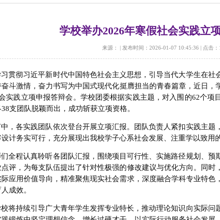
学校举办2026年寒假社会实践立
来源：
|
发布时间：2026-01-07 10:45:36
|
点击：
学习贯彻习近平新时代中国特色社会主义思想，引导当代大学生在社
奋斗激情，奋力书写为中国式现代化挺膺担当的青春篇章，近日，学校在
社会实践立项申报答辩会。学校团委根据实践主题，对入围的62个
38支团队脱颖而出，成功斩获立项资格。
节中，各实践团队依次登台开展立项汇报。团队负责人紧扣实践主题
容设计务实可行，充分展现出我校学子心系社会发展、注重学以致用
师们全程认真聆听各团队汇报，围绕项目可行性、实施路径规划、预
业点评，为每支队伍提出了针对性极强的修改建议与优化方向。同时
实际应用价值导向，精准聚焦现实社会需求，深度融合学科专业特色
育人成效。
学校将持续引导广大青年学生发挥专业特长，推动理论知识向实际问
实践锻炼中坚定理想信念、增长过硬才干，以实际行动服务社会发展