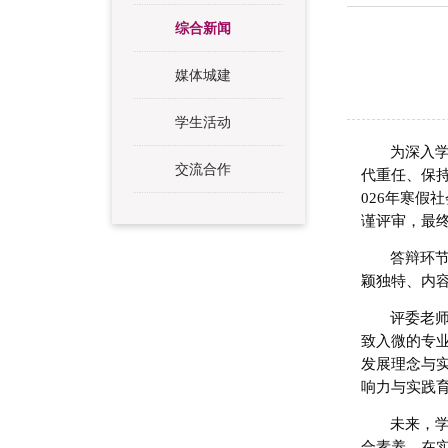
综合新闻
媒体城建
学生活动
为深入
交流合作
代重任、保持
026年寒假
谨评审，最终
答辩环
颖独特、内
评委老
致入微的专
发展理念与
响力与实践
未来，
合素养，在