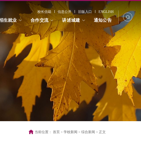
校长信箱
信息公开
旧版入口
ENGLISH
招生就业
合作交流
讲述城建
通知公告
当前位置：
首页
>
学校新闻
>
综合新闻
>
正文