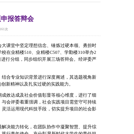
项申报答辩会
161
次
会大课堂中坚定理想信念、锤炼过硬本领、勇担时
业精楼510、业精楼C507、学勤楼310举办2
项目进行分组，同步组织开展三场答辩会。经评委严
，结合专业知识背景进行深度阐述，其选题视角新
的创新精神以及扎实过硬的实践能力。
期成效达成及社会价值彰显等核心维度，进行了细
，与会评委着重强调，社会实践项目需坚守可持续
，灵活运用现代科技手段，切实提升项目的社会影
题解决能力转化，在团队协作中凝聚智慧、提升综
、践行青年使命，充分彰显新时代大学生的责任担