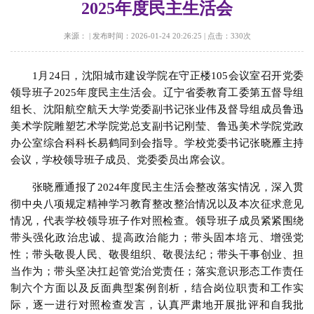
2025年度民主生活会
来源：
|
发布时间：2026-01-24 20:26:25
|
点击：
330
次
1月24日，沈阳城市建设学院在守正楼105会议室召开党委
领导班子2025年度民主生活会。辽宁省委教育工委第五督导组
组长、沈阳航空航天大学党委副书记张业伟及督导组成员鲁迅
美术学院雕塑艺术学院党总支副书记刚莹、鲁迅美术学院党政
办公室综合科科长易鹤同到会指导。学校党委书记张晓雁主持
会议，学校领导班子成员、党委委员出席会议。
张晓雁通报了2024年度民主生活会整改落实情况，深入贯
彻中央八项规定精神学习教育整改整治情况以及本次征求意见
情况，代表学校领导班子作对照检查。领导班子成员紧紧围绕
带头强化政治忠诚、提高政治能力；带头固本培元、增强党
性；带头敬畏人民、敬畏组织、敬畏法纪；带头干事创业、担
当作为；带头坚决扛起管党治党责任；落实意识形态工作责任
制六个方面以及反面典型案例剖析，结合岗位职责和工作实
际，逐一进行对照检查发言，认真严肃地开展批评和自我批