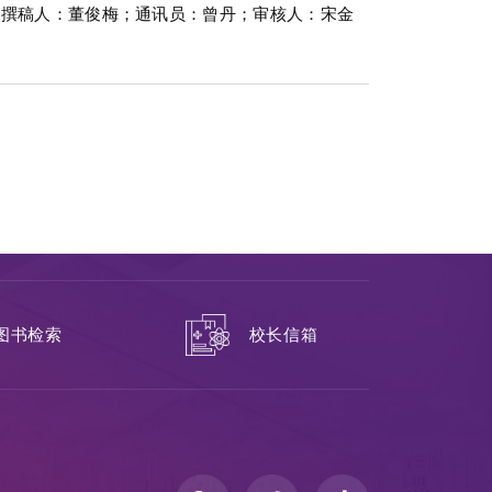
（撰稿人：董俊梅；通讯员：曾丹；审核人：宋金
校长信箱
图书检索