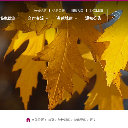
校长信箱
信息公开
旧版入口
ENGLISH
招生就业
合作交流
讲述城建
通知公告
当前位置：
首页
>
学校新闻
>
城建要闻
>
正文