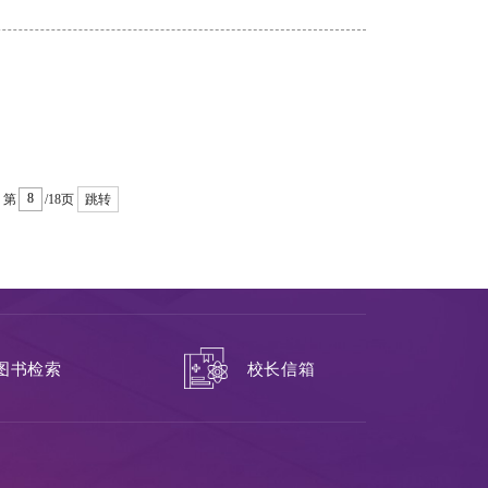
第
/18页
跳转
校长信箱
图书检索