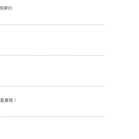
沈阳举行
能逛展馆！