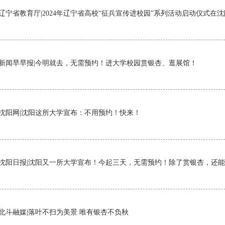
辽宁省教育厅|2024年辽宁省高校“征兵宣传进校园”系列活动启动仪式在
新闻早早报|今明就去，无需预约！进大学校园赏银杏、逛展馆！
沈阳网|沈阳这所大学宣布：不用预约！快来！
沈阳日报|沈阳又一所大学宣布！今起三天，无需预约！除了赏银杏，还
北斗融媒|落叶不扫为美景 唯有银杏不负秋