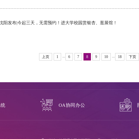
沈阳发布|今起三天，无需预约！进大学校园赏银杏、逛展馆！
...
...
上页
1
6
7
8
9
10
18
下页
系统
OA协同办公