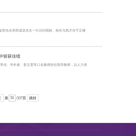
隋金哲先生和郑成龙先生一行访问我校。校长马凤才在守正楼
中斩获佳绩
李佳、毕长春、姜文雯等12名教师担任指导教师，以人力资
页
第
/337页
跳转