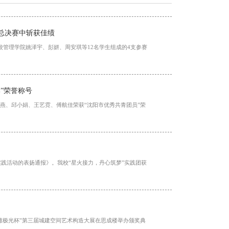
总决赛中斩获佳绩
校管理学院姚泽宇、彭妍、周安琪等12名学生组成的4支参赛
”荣誉称号
斐燕、邱小娟、王艺霓、傅航佳荣获“沈阳市优秀共青团员”荣
实践活动的表扬通报》。我校“星火接力，丹心筑梦”实践团获
雄极光杯”第三届城建空间艺术构造大展在思成楼举办颁奖典