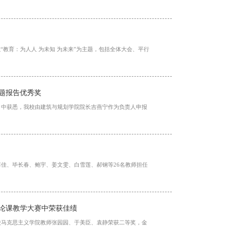
教育：为人人 为未知 为未来”为主题，包括全体大会、平行
课题报告优秀奖
》中获悉，我校由建筑与规划学院院长吉燕宁作为负责人申报
李佳、毕长春、鲍宇、姜文雯、白雪莲、郝钢等26名教师担任
论课教学大赛中荣获佳绩
校马克思主义学院教师张园园、于美臣、袁静荣获二等奖，金